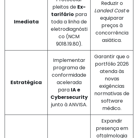
Reduzir o
pleitos de
Ex-
Landed Cost
e
tarifário
para
equiparar
Imediata
toda a linha de
preços à
eletrodiagnósti
concorrência
co (NCM
asiática.
9018.19.80).
Garantir que o
Implementar
portfólio 2026
programa de
atenda às
conformidade
novas
Estratégica
acelerada
exigências
para
IA e
normativas de
Cybersecurity
software
junto à ANVISA.
médico.
Expandir
presença em
oftalmologia