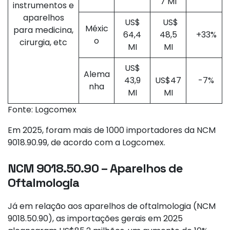
7 MI
instrumentos e
aparelhos
US$
US$
Méxic
para medicina,
64,4
48,5
+33%
o
cirurgia, etc
MI
MI
US$
Alema
43,9
US$47
-7%
nha
MI
MI
Fonte: Logcomex
Em 2025, foram mais de 1000 importadores da NCM
9018.90.99, de acordo com a Logcomex.
NCM 9018.50.90 – Aparelhos de
Oftalmologia
Já em relação aos aparelhos de oftalmologia (NCM
9018.50.90), as importações gerais em 2025