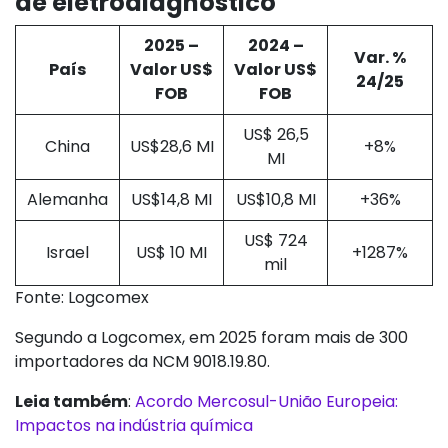
de eletrodiagnóstico
2025 –
2024 –
Var. %
País
Valor US$
Valor US$
24/25
FOB
FOB
US$ 26,5
China
US$28,6 MI
+8%
MI
Alemanha
US$14,8 MI
US$10,8 MI
+36%
US$ 724
Israel
US$ 10 MI
+1287%
mil
Fonte: Logcomex
Segundo a Logcomex, em 2025 foram mais de 300
importadores da NCM 9018.19.80.
Leia também
:
Acordo Mercosul-União Europeia:
Impactos na indústria química