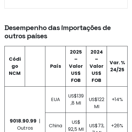
Desempenho das importações de
outros países
2025
2024
Códi
–
–
Var. %
go
País
Valor
Valor
24/25
NCM
US$
US$
FOB
FOB
US$139
EUA
US$122
+14%
,8 MI
MI
9018.90.99
|
US$
China
US$73,
+26%
Outros
92,5 MI