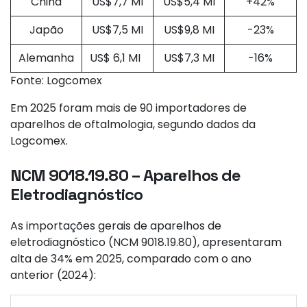
China
US$7,7 MI
US$5,4 MI
+42%
Japão
US$7,5 MI
US$9,8 MI
-23%
Alemanha
US$ 6,1 MI
US$7,3 MI
-16%
Fonte: Logcomex
Em 2025 foram mais de 90 importadores de
aparelhos de oftalmologia, segundo dados da
Logcomex.
NCM 9018.19.80 – Aparelhos de
Eletrodiagnóstico
As importações gerais de aparelhos de
eletrodiagnóstico (NCM 9018.19.80), apresentaram
alta de 34% em 2025, comparado com o ano
anterior (2024):