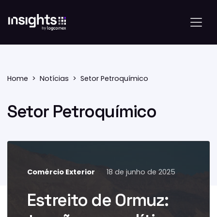
Home
Notícias
Setor Petroquímico
Setor Petroquímico
Comércio Exterior
18 de junho de 2025
O recrudescimento das
hostilidades entre Israel e Irã
Estreito de Ormuz:
transformou o Estreito de Ormuz
em epicentro de preocupações