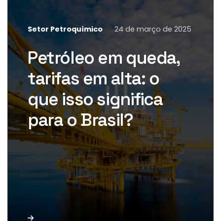
Setor Petroquímico
24 de março de 2025
A queda nos preços do petróleo
pode reduzir custos operacionais
Petróleo em queda,
para o transporte marítimo, mas
tarifas comerciais e ajustes na […]
tarifas em alta: o
que isso significa
para o Brasil?
Leia mais