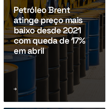
Brent, referência global, caiu
Petróleo Brent
cerca de 17% desde o início do
ano. Em abril, […]
atinge preço mais
baixo desde 2021
com queda de 17%
em abril
Leia mais