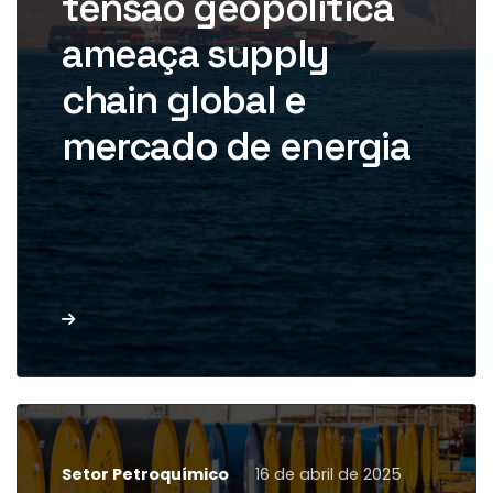
tensão geopolítica
para o comércio […]
ameaça supply
chain global e
mercado de energia
Leia mais
Setor Petroquímico
16 de abril de 2025
O preço do barril de petróleo