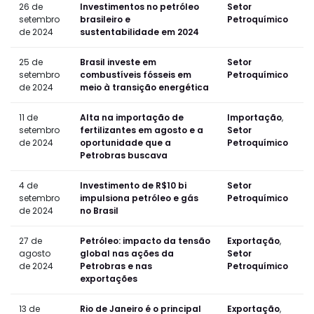
26 de
Investimentos no petróleo
Setor
setembro
brasileiro e
Petroquímico
de 2024
sustentabilidade em 2024
25 de
Brasil investe em
Setor
setembro
combustíveis fósseis em
Petroquímico
de 2024
meio à transição energética
11 de
Alta na importação de
Importação
,
setembro
fertilizantes em agosto e a
Setor
de 2024
oportunidade que a
Petroquímico
Petrobras buscava
4 de
Investimento de R$10 bi
Setor
setembro
impulsiona petróleo e gás
Petroquímico
de 2024
no Brasil
27 de
Petróleo: impacto da tensão
Exportação
,
agosto
global nas ações da
Setor
de 2024
Petrobras e nas
Petroquímico
exportações
13 de
Rio de Janeiro é o principal
Exportação
,