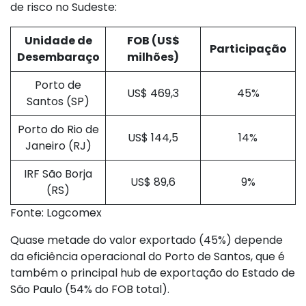
de risco no Sudeste:
Unidade de
FOB (US$
Participação
Desembaraço
milhões)
Porto de
US$ 469,3
45%
Santos (SP)
Porto do Rio de
US$ 144,5
14%
Janeiro (RJ)
IRF São Borja
US$ 89,6
9%
(RS)
Fonte: Logcomex
Quase metade do valor exportado (45%) depende
da eficiência operacional do Porto de Santos, que é
também o principal hub de exportação do Estado de
São Paulo (54% do FOB total).