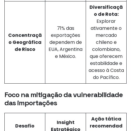
Diversificaçã
o de Rota:
Explorar
71% das
ativamente o
Concentraçã
exportações
mercado
o Geográfica
dependem de
chileno e
de Risco
EUA, Argentina
colombiano,
e México.
que oferecem
estabilidade e
acesso à Costa
do Pacífico.
Foco na mitigação da vulnerabilidade
das importações
Ação tática
Insight
Desafio
recomendad
Estratégico