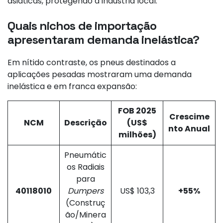
asiáticas, protegendo a indústria local.
Quais nichos de importação
apresentaram demanda inelástica?
Em nítido contraste, os pneus destinados a
aplicações pesadas mostraram uma demanda
inelástica e em franca expansão:
FOB 2025
Crescime
NCM
Descrição
(US$
nto Anual
milhões)
Pneumátic
os Radiais
para
40118010
Dumpers
US$ 103,3
+55%
(Construç
ão/Minera