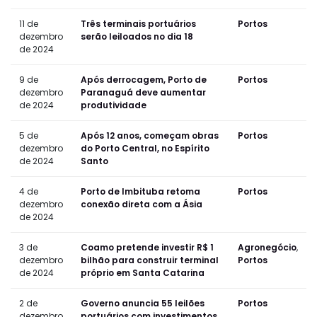
11 de
Três terminais portuários
Portos
dezembro
serão leiloados no dia 18
de 2024
9 de
Após derrocagem, Porto de
Portos
dezembro
Paranaguá deve aumentar
de 2024
produtividade
5 de
Após 12 anos, começam obras
Portos
dezembro
do Porto Central, no Espírito
de 2024
Santo
4 de
Porto de Imbituba retoma
Portos
dezembro
conexão direta com a Ásia
de 2024
3 de
Coamo pretende investir R$ 1
Agronegócio
,
dezembro
bilhão para construir terminal
Portos
de 2024
próprio em Santa Catarina
2 de
Governo anuncia 55 leilões
Portos
dezembro
portuários com investimentos