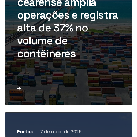
cearense amplia
nos primeiros quatro meses […]
operações e registra
alta de 37% no
volume de
contêineres
Leia mais
Portos
7 de maio de 2025
O Porto de Cabedelo, na Paraíba,