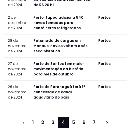
de 2024
de R$ 20 bi
2 de
Porto Itapoá adiciona 540
Portos
dezembro
novas tomadas para
de 2024
contêineres refrigerados
28 de
Retomada de cargas em
Portos
novembro
Manaus: navios voltam após
de 2024
seca histórica
27 de
Porto de Santos tem maior
Portos
novembro
movimentação da história
de 2024
para mês de outubro
26 de
Porto de Paranaguá terá 1ª
Portos
novembro
concessão de canal
de 2024
aquaviário do país
1
2
3
4
5
6
7