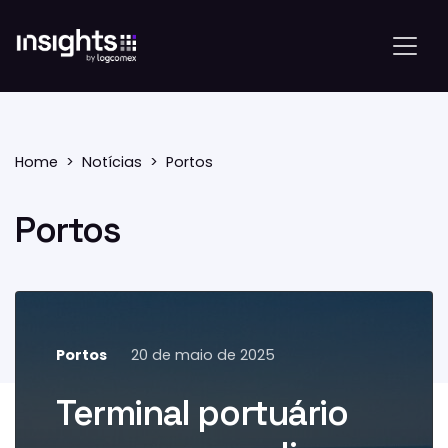
Home
Notícias
Portos
Portos
Portos
20 de maio de 2025
O Complexo Portuário do Pecém,
no Ceará, alcançou um
Terminal portuário
crescimento de 37% na
movimentação de contêineres