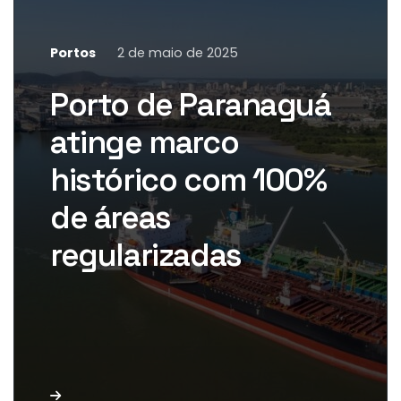
Portos
2 de maio de 2025
O Porto de Paranaguá alcançou
um marco histórico ao se tornar
Porto de Paranaguá
o primeiro porto público do Brasil
a ter 100% […]
atinge marco
histórico com 100%
de áreas
regularizadas
Leia mais