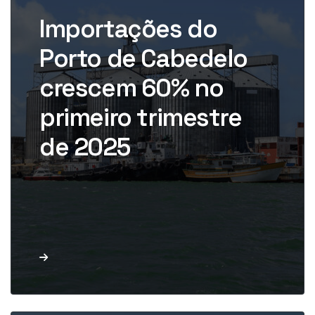
acaba de inaugurar sua nova
Importações do
estrutura após investimentos
superiores a R$ 300 milhões.
Porto de Cabedelo
Dados […]
crescem 60% no
primeiro trimestre
de 2025
Leia mais