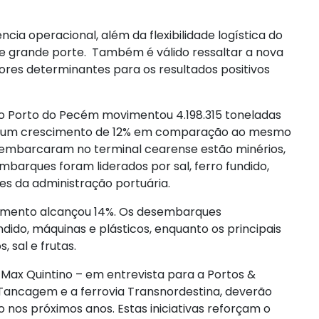
ia operacional, além da flexibilidade logística do
de grande porte. Também é válido ressaltar a nova
res determinantes para os resultados positivos
 o Porto do Pecém movimentou 4.198.315 toneladas
nta um crescimento de 12% em comparação ao mesmo
esembarcaram no terminal cearense estão minérios,
embarques foram liderados por sal, ferro fundido,
es da administração portuária.
scimento alcançou 14%. Os desembarques
ido, máquinas e plásticos, enquanto os principais
 sal e frutas.
ax Quintino – em entrevista para a Portos &
 Tancagem e a ferrovia Transnordestina, deverão
 nos próximos anos. Estas iniciativas reforçam o