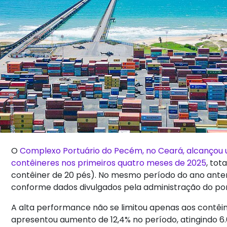
O
Complexo Portuário do Pecém, no Ceará, alcanço
contêineres nos primeiros quatro meses de 2025
, tot
contêiner de 20 pés). No mesmo período do ano anterio
conforme dados divulgados pela administração do por
A alta performance não se limitou apenas aos contê
apresentou aumento de 12,4% no período, atingindo 6.6