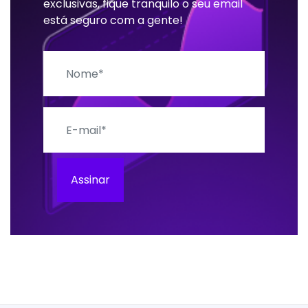
exclusivas, fique tranquilo o seu email
está seguro com a gente!
Nome
E-mail
Assinar