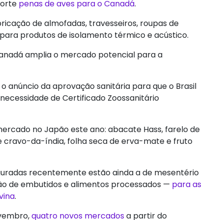
porte
penas de aves para o Canadá
.
abricação de almofadas, travesseiros, roupas de
para produtos de isolamento térmico e acústico.
Canadá amplia o mercado potencial para a
 anúncio da aprovação sanitária para que o Brasil
 necessidade de Certificado Zoossanitário
mercado no Japão este ano: abacate Hass, farelo de
de cravo-da-índia, folha seca de erva-mate e fruto
uguradas recentemente estão ainda a de mesentério
ção de embutidos e alimentos processados —
para as
vina
.
ovembro,
quatro novos mercados
a partir do