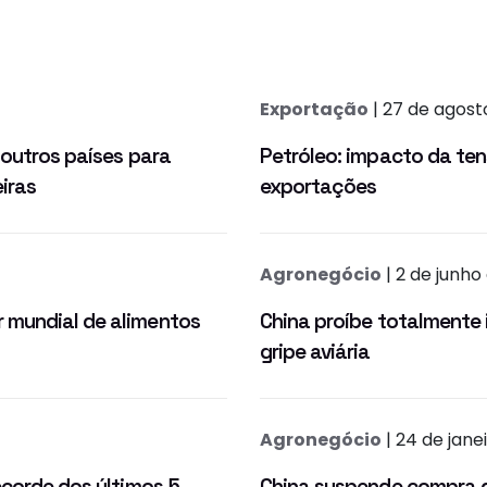
Exportação
| 27 de agost
 outros países para
Petróleo: impacto da ten
iras
exportações
Agronegócio
| 2 de junho
 mundial de alimentos
China proíbe totalmente 
gripe aviária
Agronegócio
| 24 de jane
ecorde dos últimos 5
China suspende compra de