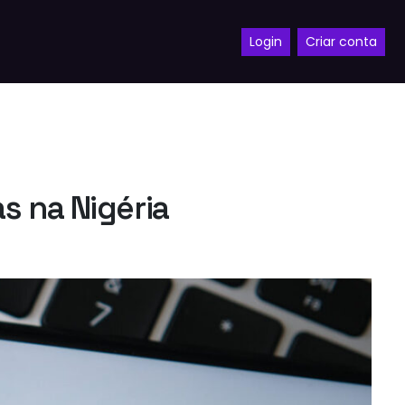
Login
Criar conta
as na Nigéria