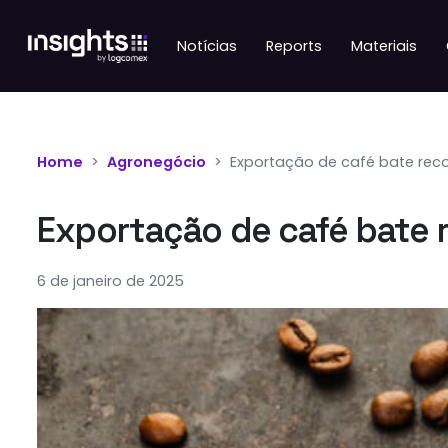
Notícias
Reports
Materiais
Home
Agronegócio
Exportação de café bate reco
Exportação de café bate r
6 de janeiro de 2025