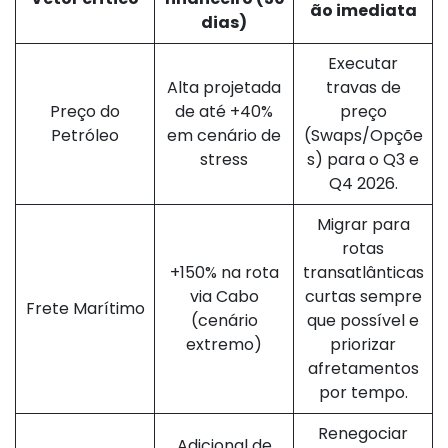
ão imediata
dias)
Executar
Alta projetada
travas de
Preço do
de até +40%
preço
Petróleo
em cenário de
(Swaps/Opçõe
stress
s) para o Q3 e
Q4 2026.
Migrar para
rotas
+150% na rota
transatlânticas
via Cabo
curtas sempre
Frete Marítimo
(cenário
que possível e
extremo)
priorizar
afretamentos
por tempo.
Renegociar
Adicional de