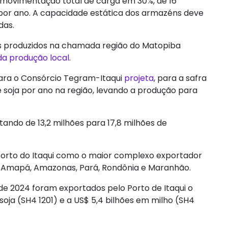
 movimentação total de carga em 30%, de 16
 por ano. A capacidade estática dos armazéns deve
das.
s produzidos na chamada região do Matopiba
da produção local
.
ara o Consórcio Tegram-Itaqui
projeta
, para a safra
 soja por ano na região, levando a produção para
ltando de 13,2 milhões para 17,8 milhões de
 Porto do Itaqui como o maior complexo exportador
or Amapá, Amazonas, Pará, Rondônia e Maranhão.
de 2024 foram exportados pelo Porto de Itaqui o
oja (SH4 1201) e a US$ 5,4 bilhões em milho (SH4