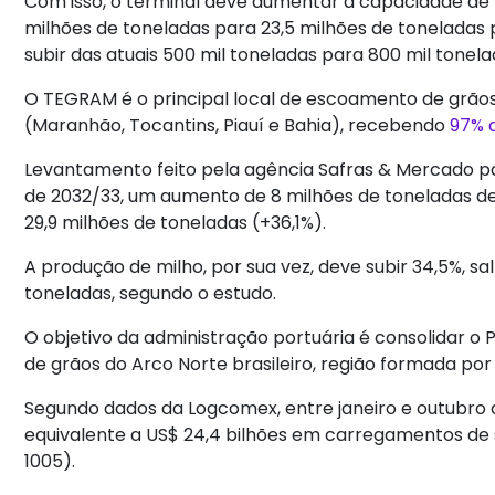
Com isso, o terminal deve aumentar a capacidade de
milhões de toneladas para 23,5 milhões de toneladas
subir das atuais 500 mil toneladas para 800 mil tonela
O TEGRAM é o principal local de escoamento de grão
(Maranhão, Tocantins, Piauí e Bahia), recebendo
97% 
Levantamento feito pela agência Safras & Mercado p
de 2032/33, um aumento de 8 milhões de toneladas de
29,9 milhões de toneladas (+36,1%).
A produção de milho, por sua vez, deve subir 34,5%, sa
toneladas, segundo o estudo.
O objetivo da administração portuária é consolidar o
de grãos do Arco Norte brasileiro, região formada p
Segundo dados da Logcomex, entre janeiro e outubro 
equivalente a US$ 24,4 bilhões em carregamentos de s
1005).