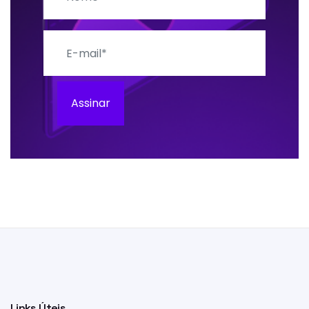
E-mail
Assinar
Links Úteis