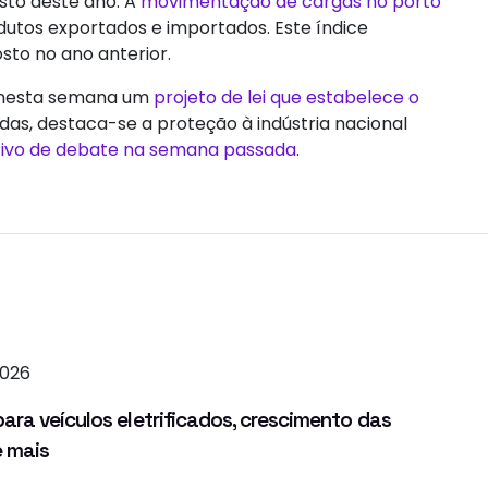
to deste ano. A
movimentação de cargas no porto
odutos exportados e importados. Este índice
to no ano anterior.
u nesta semana um
projeto de lei que estabelece o
das, destaca-se a proteção à indústria nacional
tivo de debate na semana passada
.
2026
ra veículos eletrificados, crescimento das
e mais