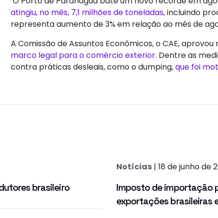
O Porto de Paranaguá bate um novo recorde em agos
atingiu, no mês, 7,1 milhões de toneladas
, incluindo pr
representa aumento de 3% em relação ao mês de agos
A Comissão de Assuntos Econômicos, o CAE, aprovo
marco legal para o comércio exterior
. Dentre as medi
contra práticas desleais, como o dumping,
que foi mo
Notícias
| 18 de junho de 
utores brasileiro
Imposto de importação pa
exportações brasileiras 