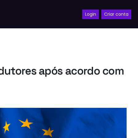
Login
Criar conta
rodutores após acordo com