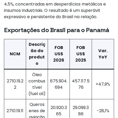
4,5%, concentradas em desperdícios metálicos e
insumos industriais. O resultado é um superávit
expressivo e persistente do Brasil na relação.
Exportações do Brasil para o Panamá
Descriç
FOB
FOB
ão do
Var.
NCM
US$
US$
produt
YoY
2026
2025
o
Óleo
2710.19.2
combus
675.904.
457.117.5
+47,9%
2
tível
694
76
(fuel oil)
Queros
20.920.3
29.099.3
2710.19.11
enes de
-28,1%
65
86
aviação