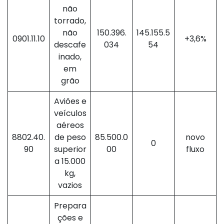
não
torrado,
não
150.396.
145.155.5
0901.11.10
+3,6%
descafe
034
54
inado,
em
grão
Aviões e
veículos
aéreos
8802.40.
de peso
85.500.0
novo
0
90
superior
00
fluxo
a 15.000
kg,
vazios
Prepara
ções e