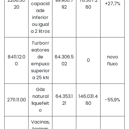
2208.30.
99.960.7
78.307.2
capacid
+27,7%
20
92
80
ade
inferior
ou igual
a 2 litros
Turborr
eatores
8411.12.0
de
84.306.5
novo
0
0
empuxo
02
fluxo
superior
a 25 kN
Gás
natural
64.353.1
146.031.4
2711.11.00
-55,9%
liquefeit
21
80
o
Vacinas,
toxinas