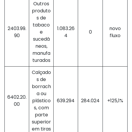
Outros
produto
s de
tabaco
2403.99.
1.083.26
novo
e
0
90
4
fluxo
sucedâ
neos,
manufa
turados
Calçado
s de
borrach
a ou
6402.20.
plástico
639.294
284.024
+125,1%
00
s, com
parte
superior
em tiras