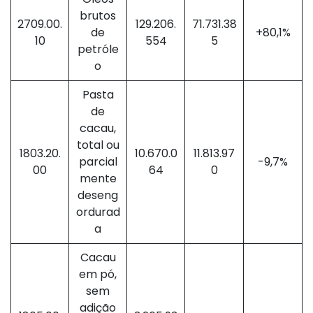
brutos
2709.00.
129.206.
71.731.38
de
+80,1%
10
554
5
petróle
o
Pasta
de
cacau,
total ou
1803.20.
10.670.0
11.813.97
parcial
-9,7%
00
64
0
mente
deseng
ordurad
a
Cacau
em pó,
sem
adição