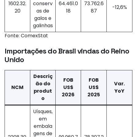
1602.32.
conserv
64.461.0
73.762.6
-12,6%
20
as de
18
87
galos e
galinhas
Fonte: ComexStat
Importações do Brasil vindas do Reino
Unido
Descriç
FOB
FOB
ão do
Var.
NCM
US$
US$
produt
YoY
2026
2025
o
Uísques,
em
embala
gens de