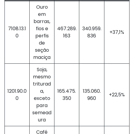
Ouro
em
barras,
7108.13.1
fios e
467.289.
340.959.
+37,1%
0
perfis
163
836
de
seção
maciça
Soja,
mesmo
triturad
1201.90.0
a,
165.475.
135.060.
+22,5%
0
exceto
350
960
para
semead
ura
Café