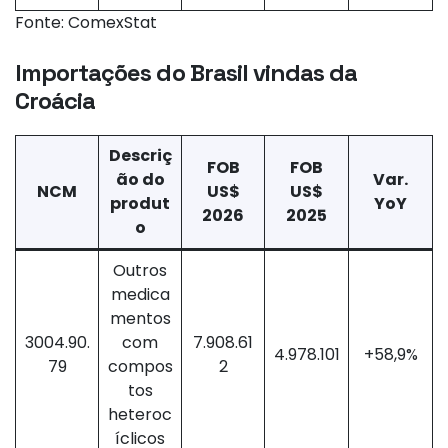
Fonte: ComexStat
Importações do Brasil vindas da
Croácia
Descriç
FOB
FOB
ão do
Var.
NCM
US$
US$
produt
YoY
2026
2025
o
Outros
medica
mentos
3004.90.
com
7.908.61
4.978.101
+58,9%
79
compos
2
tos
heteroc
íclicos