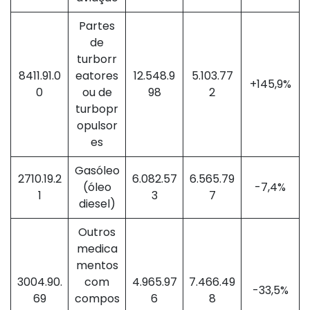
Partes
de
turborr
8411.91.0
eatores
12.548.9
5.103.77
+145,9%
0
ou de
98
2
turbopr
opulsor
es
Gasóleo
2710.19.2
6.082.57
6.565.79
(óleo
-7,4%
1
3
7
diesel)
Outros
medica
mentos
3004.90.
com
4.965.97
7.466.49
-33,5%
69
compos
6
8