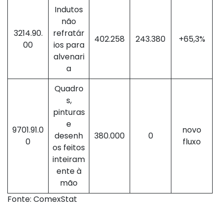
Indutos
não
3214.90.
refratár
402.258
243.380
+65,3%
00
ios para
alvenari
a
Quadro
s,
pinturas
e
9701.91.0
novo
desenh
380.000
0
0
fluxo
os feitos
inteiram
ente à
mão
Fonte: ComexStat