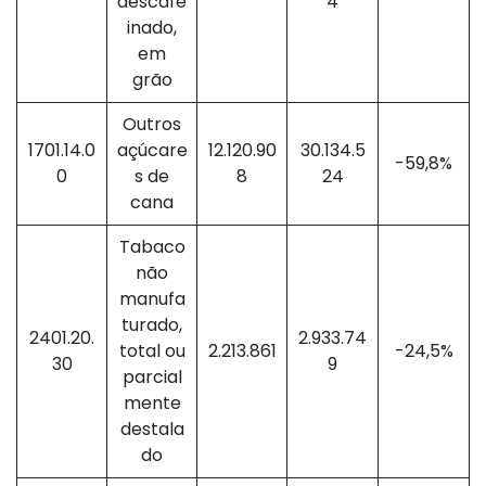
descafe
4
inado,
em
grão
Outros
1701.14.0
açúcare
12.120.90
30.134.5
-59,8%
0
s de
8
24
cana
Tabaco
não
manufa
turado,
2401.20.
2.933.74
total ou
2.213.861
-24,5%
30
9
parcial
mente
destala
do