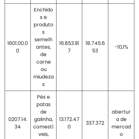
Enchido
s e
produto
s
semelh
1601.00.0
16.853.91
18.745.6
antes,
-10,1%
0
7
53
de
carne
ou
miudeza
s
Pés e
patas
de
abertur
0207.14.
galinha,
13.172.47
a de
337.372
34
comestí
0
mercad
veis,
o