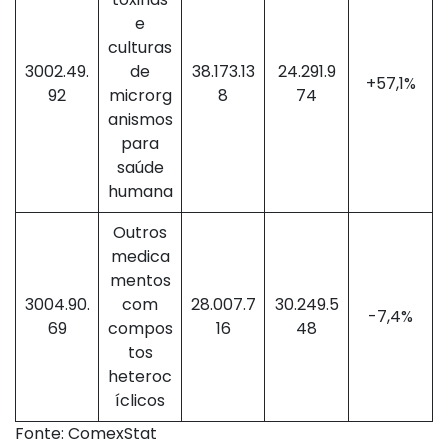
e
culturas
3002.49.
de
38.173.13
24.291.9
+57,1%
92
microrg
8
74
anismos
para
saúde
humana
Outros
medica
mentos
3004.90.
com
28.007.7
30.249.5
-7,4%
69
compos
16
48
tos
heteroc
íclicos
Fonte: ComexStat