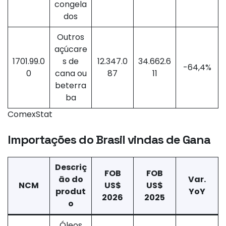
congela
dos
Outros
açúcare
1701.99.0
s de
12.347.0
34.662.6
-64,4%
0
cana ou
87
11
beterra
ba
ComexStat
Importações do Brasil vindas de Gana
Descriç
FOB
FOB
ão do
Var.
NCM
US$
US$
produt
YoY
2026
2025
o
Óleos