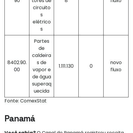
90
tores de
8
fluxo
circuito
s
elétrico
s
Partes
de
caldeira
8402.90.
s de
novo
1.111.130
0
00
vapor e
fluxo
de água
superaq
uecida
Fonte: ComexStat
Panamá
Você sabia?
O Canal do Panamá registrou receita