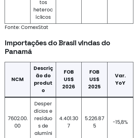
tos
heteroc
íclicos
Fonte: ComexStat
Importações do Brasil vindas do
Panamá
Descriç
FOB
FOB
ão do
Var.
NCM
US$
US$
produt
YoY
2026
2025
o
Desper
dícios e
7602.00.
resíduo
4.401.30
5.226.87
-15,8%
00
s de
7
5
alumíni