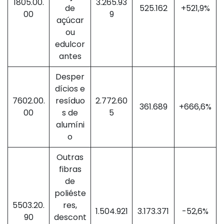
1805.00.
3.265.93
de
525.162
+521,9%
00
9
açúcar
ou
edulcor
antes
Desper
dícios e
7602.00.
resíduo
2.772.60
361.689
+666,6%
00
s de
5
alumíni
o
Outras
fibras
de
poliéste
5503.20.
res,
1.504.921
3.173.371
-52,6%
90
descont