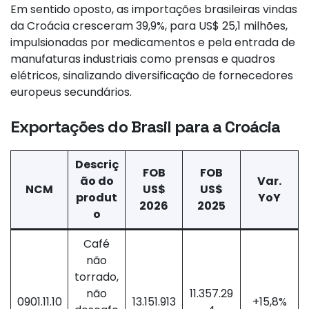
Em sentido oposto, as importações brasileiras vindas
da Croácia cresceram 39,9%, para US$ 25,1 milhões,
impulsionadas por medicamentos e pela entrada de
manufaturas industriais como prensas e quadros
elétricos, sinalizando diversificação de fornecedores
europeus secundários.
Exportações do Brasil para a Croácia
Descriç
FOB
FOB
ão do
Var.
NCM
US$
US$
produt
YoY
2026
2025
o
Café
não
torrado,
não
11.357.29
0901.11.10
13.151.913
+15,8%