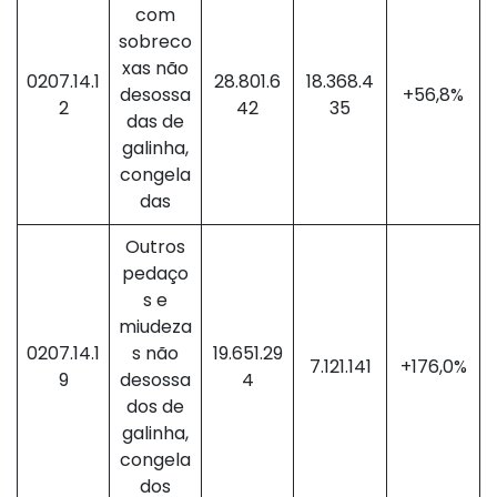
com
sobreco
xas não
0207.14.1
28.801.6
18.368.4
desossa
+56,8%
2
42
35
das de
galinha,
congela
das
Outros
pedaço
s e
miudeza
0207.14.1
s não
19.651.29
7.121.141
+176,0%
9
desossa
4
dos de
galinha,
congela
dos