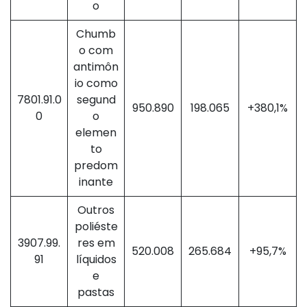
o
Chumb
o com
antimôn
io como
7801.91.0
segund
950.890
198.065
+380,1%
0
o
elemen
to
predom
inante
Outros
poliéste
3907.99.
res em
520.008
265.684
+95,7%
91
líquidos
e
pastas