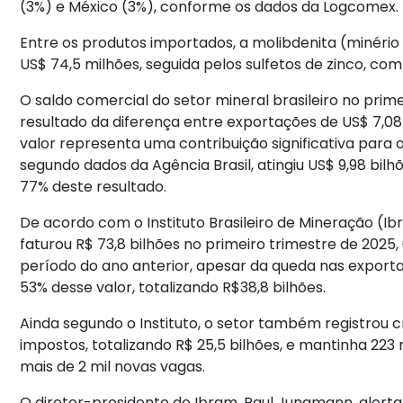
(3%) e México (3%), conforme os dados da Logcomex.
Entre os produtos importados, a molibdenita (minério 
US$ 74,5 milhões, seguida pelos sulfetos de zinco, com
O saldo comercial do setor mineral brasileiro no prime
resultado da diferença entre exportações de US$ 7,08 
valor representa uma contribuição significativa para 
segundo dados da Agência Brasil, atingiu US$ 9,98 bi
77% deste resultado.
De acordo com o Instituto Brasileiro de Mineração (Ibr
faturou R$ 73,8 bilhões no primeiro trimestre de 20
período do ano anterior, apesar da queda nas export
53% desse valor, totalizando R$38,8 bilhões.
Ainda segundo o Instituto, o setor também registrou
impostos, totalizando R$ 25,5 bilhões, e mantinha 22
mais de 2 mil novas vagas.
O diretor-presidente do Ibram, Raul Jungmann, alerta 