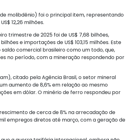
de molibdênio) foi o principal item, representando
 US$ 12,26 milhões.
iro trimestre de 2025 foi de US$ 7,68 bilhões,
bilhões e importações de US$ 103,15 milhões. Este
o saldo comercial brasileiro como um todo, que,
lhões no período, com a mineração respondendo por
am), citado pela Agência Brasil, o setor mineral
25, um aumento de 8,6% em relação ao mesmo
ações em dólar. O minério de ferro respondeu por
 crescimento de cerca de 8% na arrecadação de
3 mil empregos diretos até março, com a geração de
que a guerra tarifária internacional, embora não