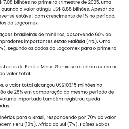
$ 7,08 bilhões no primeiro trimestre de 2025, uma
uando o valor atingiu US$ 8,88 bilhões. Apesar da
eve-se estável, com crescimento de 1% no período,
dos da Logcomex.
tações brasileiras de minérios, absorvendo 60% do
ompradores importantes estão Malásia (4%), Omã
 (3%), segundo os dados da Logcomex para o primeiro
 estados do Pará e Minas Gerais se mantêm como os
o valor total.
s, o valor total alcançou US$103,15 milhões no
dução de 28% em comparação ao mesmo período de
 O volume importado também registrou queda
adas.
nérios para o Brasil, respondendo por 70% do valor
em Peru (12%), África do Sul (7%), Países Baixos