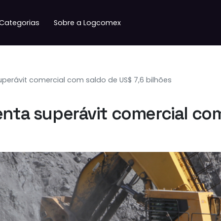
Categorias
Sobre a Logcomex
uperávit comercial com saldo de US$ 7,6 bilhões
enta superávit comercial com