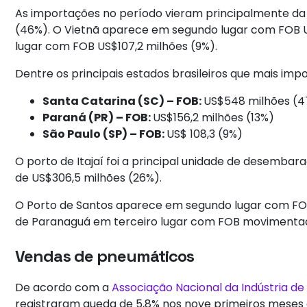
As importações no período vieram principalmente da
(46%). O Vietnã aparece em segundo lugar com FOB U
lugar com FOB US$107,2 milhões (9%).
Dentre os principais estados brasileiros que mais im
Santa Catarina (SC) – FOB:
US$548 milhões (
Paraná (PR) – FOB:
US$156,2 milhões (13%)
São Paulo (SP) – FOB:
US$ 108,3 (9%)
O porto de Itajaí foi a principal unidade de desemb
de US$306,5 milhões (26%).
O Porto de Santos aparece em segundo lugar com FOB
de Paranaguá em terceiro lugar com FOB movimentado
Vendas de pneumáticos
De acordo com a
Associação Nacional da Indústria d
registraram queda de 5,8% nos nove primeiros mes