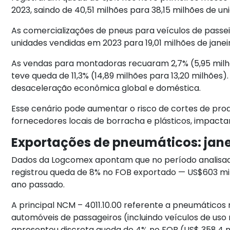
2023, saindo de 40,51 milhões para 38,15 milhões de u
As comercializações de pneus para veículos de passei
unidades vendidas em 2023 para 19,01 milhões de jane
As vendas para montadoras recuaram 2,7% (5,95 milh
teve queda de 11,3% (14,89 milhões para 13,20 milhões
desaceleração econômica global e doméstica.
Esse cenário pode aumentar o risco de cortes de pro
fornecedores locais de borracha e plásticos, impact
Exportações de pneumáticos: jane
Dados da Logcomex apontam que no período analisado
registrou queda de 8% no FOB exportado — US$603 
ano passado.
A principal NCM – 4011.10.00 referente a pneumáticos 
automóveis de passageiros (incluindo veículos de uso 
apresentou discreta queda de 4% no FOB (US$ 358,4 m