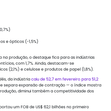
-0,7%)
)
os e ópticos (-1,5%)
a na produção, o destaque fica para as indústrias
entícios, com 1,7%. Ainda, destacam-se
os (2,1%) e celulose e produtos de papel (1,8%).
lês, da indústria
caiu de 52,7 em fevereiro para 51,2
ue separa expansão de contração — o índice mostra
 produção, diminui também a competitividade dos
ortou um FOB de US$ 62,1 bilhões no primeiro