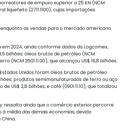
urborreatores de empuxo superior a 25 KN (NCM
al liquefeito (2711.1100), cujas importações
%, enquanto as vendas para o mercado americano
na em 2024, ainda conforme dados da Logcomex,
1,5 bilhões; óleos brutos de petróleo (NCM
ferro (NCM 2601.11.00), que alcançou US$ 19,8 bilhões.
 Estados Unidos foram óleos brutos de petróleo
ilhões; produtos semimanufaturados de ferro ou aço
e US$ 2,8 bilhões; e café (0901.11.10), que totalizou
ey ressalta ainda que o comércio exterior percorre
o à média das demais economias, devido
 China.