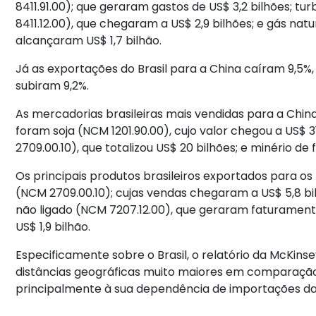
8411.91.00); que geraram gastos de US$ 3,2 bilhões; t
8411.12.00), que chegaram a US$ 2,9 bilhões; e gás natur
alcançaram US$ 1,7 bilhão.
Já as exportações do Brasil para a China caíram 9,5
subiram 9,2%.
As mercadorias brasileiras mais vendidas para a Chi
foram soja (NCM 1201.90.00), cujo valor chegou a US$ 3
2709.00.10), que totalizou US$ 20 bilhões; e minério de 
Os principais produtos brasileiros exportados para os
(NCM 2709.00.10); cujas vendas chegaram a US$ 5,8 b
não ligado (NCM 7207.12.00), que geraram faturamento d
US$ 1,9 bilhão.
Especificamente sobre o Brasil, o relatório da McKins
distâncias geográficas muito maiores em comparaçã
principalmente à sua dependência de importações da