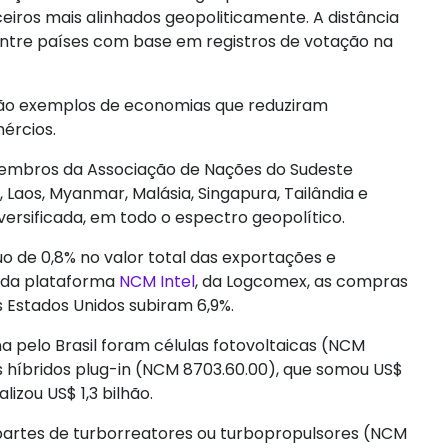
iros mais alinhados geopoliticamente. A distância
entre países com base em registros de votação na
ão exemplos de economias que reduziram
mércios.
 membros da Associação de Nações do Sudeste
a, Laos, Myanmar, Malásia, Singapura, Tailândia e
ersificada, em todo o espectro geopolítico.
uo de 0,8% no valor total das exportações e
 da plataforma
NCM Intel
, da Logcomex, as compras
s Estados Unidos subiram 6,9%.
a pelo Brasil foram células fotovoltaicas (NCM
ros híbridos plug-in (NCM 8703.60.00), que somou US$
lizou US$ 1,3 bilhão.
partes de turborreatores ou turbopropulsores (NCM