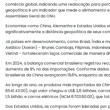
comércio global, indicando uma realocação para parce
geopolítica é um indicador que mede o alinhamento 
Assembleia Geral da ONU.
Economias como China, Alemanha e Estados Unidos s
significativamente a distância geopolítica de seus co
Já países em desenvolvimento, como Brasil, Índia e
Asiático (Asean) – Brunei, Camboja, Filipinas, Indonési
Vietnã – fortaleceram laços comerciais de maneira div
Em 2024, a balança comercial brasileira registrou rec
aumento de 9% no das importações. Conforme dados
brasileiras da China avançaram 19,6%, enquanto as do
Ao longo do ano, os produtos mais importados da Chin
8541.43.00), cujo valor chegou a US$ 2,6 bilhões; car
1,5 bilhão; e carros elétricos (NCM 8703.80.00), que tota
Dos Estados Unidos, as compras foram lideradas por 