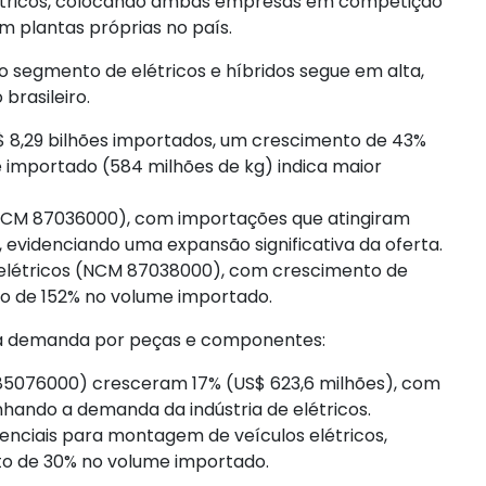
létricos, colocando ambas empresas em competição
plantas próprias no país.
segmento de elétricos e híbridos segue em alta,
rasileiro.
$ 8,29 bilhões importados, um crescimento de 43%
 importado (584 milhões de kg) indica maior
 (NCM 87036000), com importações que atingiram
%, evidenciando uma expansão significativa da oferta.
 elétricos (NCM 87038000), com crescimento de
to de 152% no volume importado.
 a demanda por peças e componentes:
85076000) cresceram 17% (US$ 623,6 milhões), com
ndo a demanda da indústria de elétricos.
senciais para montagem de veículos elétricos,
o de 30% no volume importado.