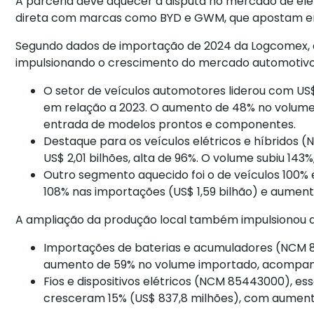
A parceria deve aquecer a disputa no mercado de e
direta com marcas como BYD e GWM, que apostam em 
Segundo dados de importação de 2024 da Logcomex, o 
impulsionando o crescimento do mercado automotivo b
O setor de veículos automotores liderou com US
em relação a 2023. O aumento de 48% no volume
entrada de modelos prontos e componentes.
Destaque para os veículos elétricos e híbridos
US$ 2,01 bilhões, alta de 96%. O volume subiu 143
Outro segmento aquecido foi o de veículos 100%
108% nas importações (US$ 1,59 bilhão) e aumen
A ampliação da produção local também impulsionou
Importações de baterias e acumuladores (NCM 
aumento de 59% no volume importado, acompanha
Fios e dispositivos elétricos (NCM 85443000), es
cresceram 15% (US$ 837,8 milhões), com aument