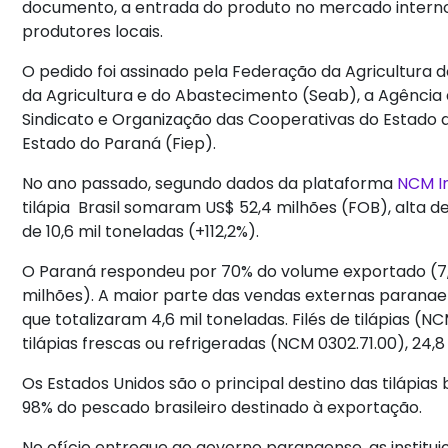
documento, a entrada do produto no mercado interno 
produtores locais.
O pedido foi assinado pela Federação da Agricultura 
da Agricultura e do Abastecimento (Seab), a Agência
Sindicato e Organização das Cooperativas do Estado 
Estado do Paraná (Fiep).
No ano passado, segundo dados da plataforma
NCM In
tilápia Brasil somaram US$ 52,4 milhões (FOB), alta de
de 10,6 mil toneladas (+112,2%).
O Paraná respondeu por 70% do volume exportado (7,5
milhões). A maior parte das vendas externas paranaen
que totalizaram 4,6 mil toneladas. Filés de tilápias (
tilápias frescas ou refrigeradas (NCM 0302.71.00), 24,8
Os Estados Unidos são o principal destino das tilápia
98% do pescado brasileiro destinado à exportação.
No ofício entregue ao governo paranaense, as instit