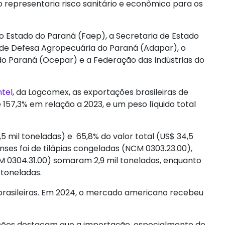
representaria risco sanitário e econômico para os
do Estado do Paraná (Faep), a Secretaria de Estado
 de Defesa Agropecuária do Paraná (Adapar), o
do Paraná (Ocepar) e a Federação das Indústrias do
tel
, da Logcomex, as exportações brasileiras de
 157,3% em relação a 2023, e um peso líquido total
 mil toneladas) e 65,8% do valor total (US$ 34,5
ses foi de tilápias congeladas (NCM 0303.23.00),
NCM 0304.31.00) somaram 2,9 mil toneladas, enquanto
 toneladas.
s brasileiras. Em 2024, o mercado americano recebeu
uições destacam que a importação, especialmente de