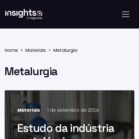
Home
Materiais
Metalurgia
Metalurgia
Materiais
1 de setembro de 2024
O estudo da indústria
metalúrgica: máquinas e
Estudo da indústria
equipamentos traz um
levantamento completo sobre